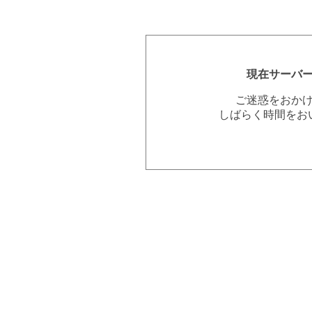
現在サーバ
ご迷惑をおか
しばらく時間をお