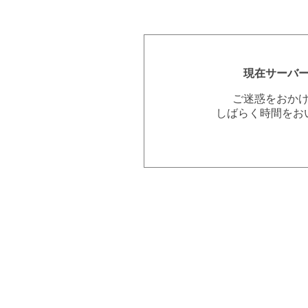
現在サーバ
ご迷惑をおか
しばらく時間をお