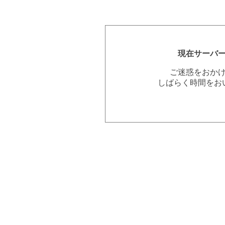
現在サーバ
ご迷惑をおか
しばらく時間をお