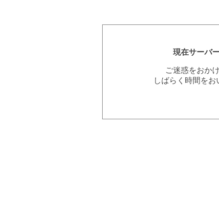
現在サーバ
ご迷惑をおか
しばらく時間をお