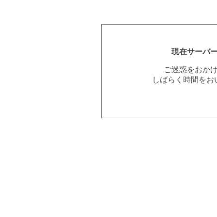
現在サーバ
ご迷惑をおか
しばらく時間をお