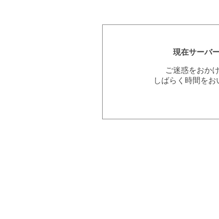
現在サーバ
ご迷惑をおか
しばらく時間をお