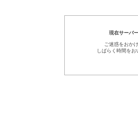
現在サーバ
ご迷惑をおか
しばらく時間をお