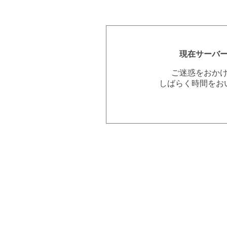
現在サーバ
ご迷惑をおか
しばらく時間をお