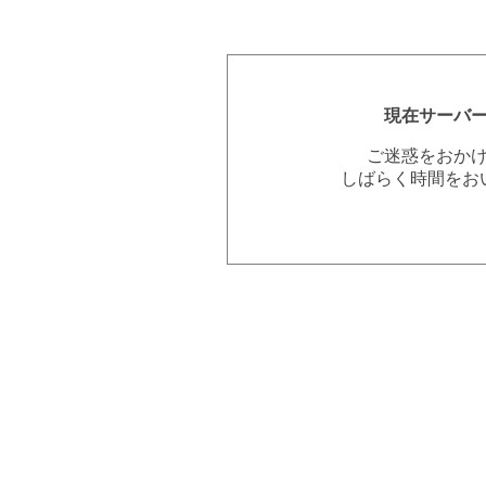
現在サーバ
ご迷惑をおか
しばらく時間をお