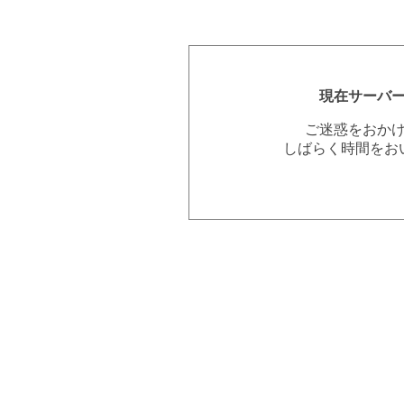
現在サーバ
ご迷惑をおか
しばらく時間をお