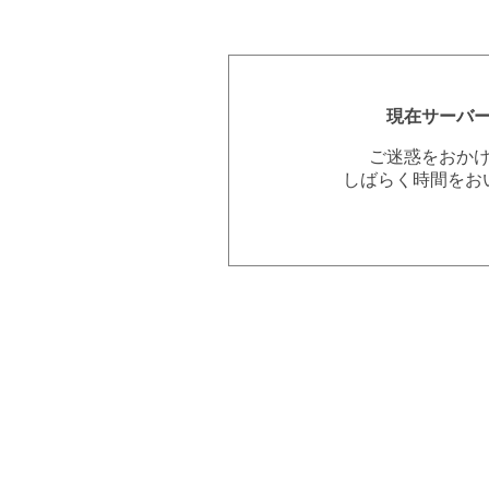
現在サーバ
ご迷惑をおか
しばらく時間をお