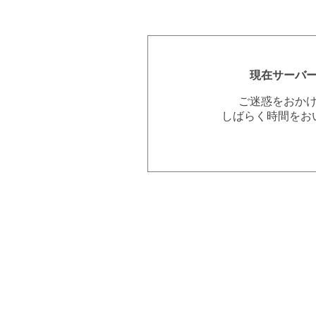
現在サーバ
ご迷惑をおか
しばらく時間をお