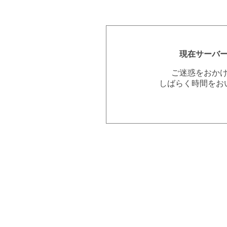
現在サーバ
ご迷惑をおか
しばらく時間をお