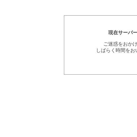
現在サーバ
ご迷惑をおか
しばらく時間をお