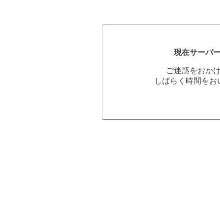
現在サーバ
ご迷惑をおか
しばらく時間をお