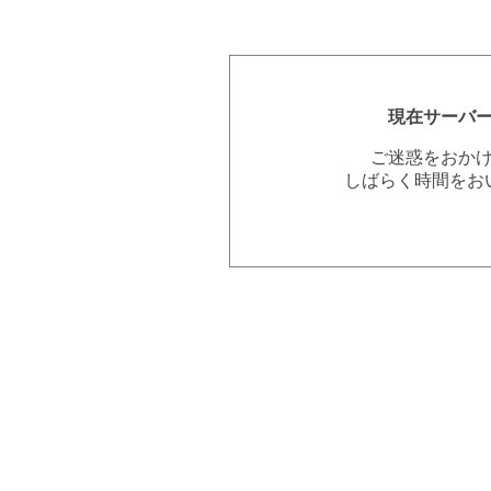
現在サーバ
ご迷惑をおか
しばらく時間をお