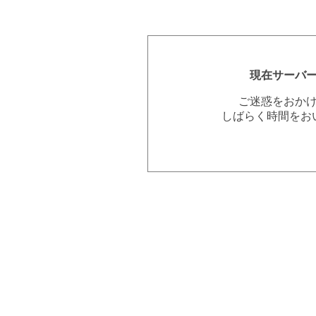
現在サーバ
ご迷惑をおか
しばらく時間をお