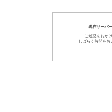
現在サーバ
ご迷惑をおか
しばらく時間をお