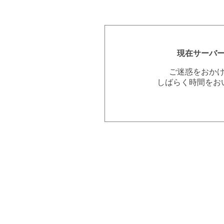
現在サーバ
ご迷惑をおか
しばらく時間をお