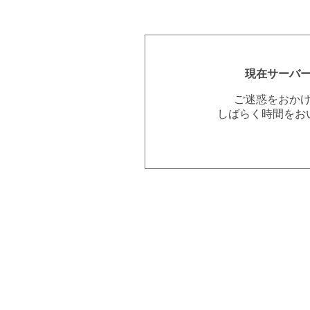
現在サーバ
ご迷惑をおか
しばらく時間をお