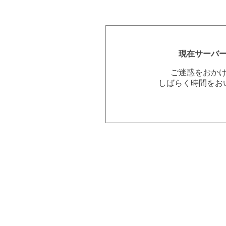
現在サーバ
ご迷惑をおか
しばらく時間をお