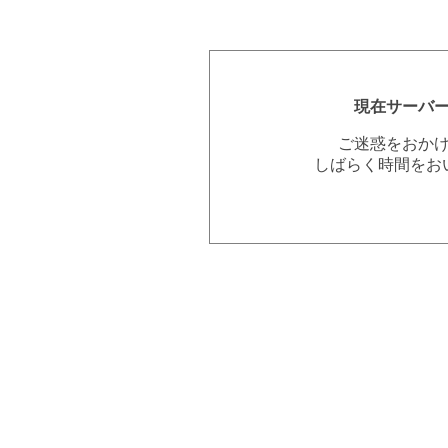
現在サーバ
ご迷惑をおか
しばらく時間をお