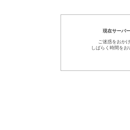
現在サーバ
ご迷惑をおか
しばらく時間をお