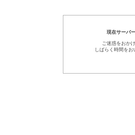
現在サーバ
ご迷惑をおか
しばらく時間をお