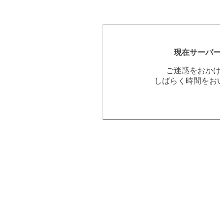
現在サーバ
ご迷惑をおか
しばらく時間をお