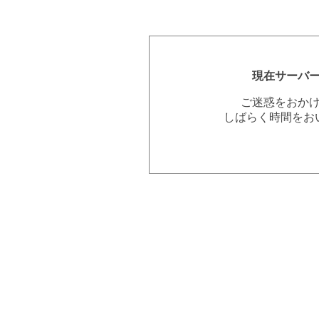
現在サーバ
ご迷惑をおか
しばらく時間をお