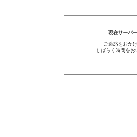
現在サーバ
ご迷惑をおか
しばらく時間をお