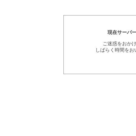
現在サーバ
ご迷惑をおか
しばらく時間をお