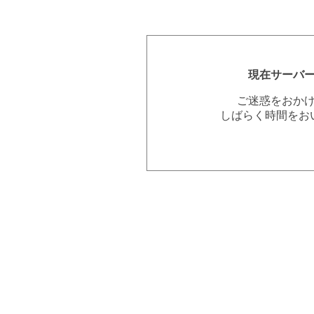
現在サーバ
ご迷惑をおか
しばらく時間をお