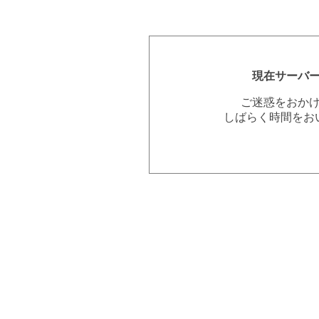
現在サーバ
ご迷惑をおか
しばらく時間をお