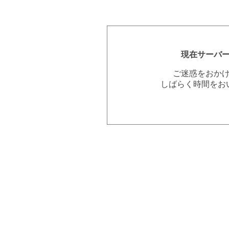
現在サーバ
ご迷惑をおか
しばらく時間をお