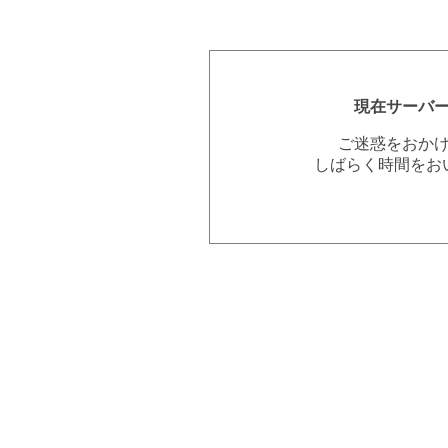
現在サーバ
ご迷惑をおか
しばらく時間をお