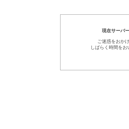
現在サーバ
ご迷惑をおか
しばらく時間をお