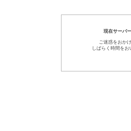
現在サーバ
ご迷惑をおか
しばらく時間をお