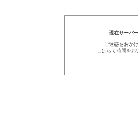
現在サーバ
ご迷惑をおか
しばらく時間をお