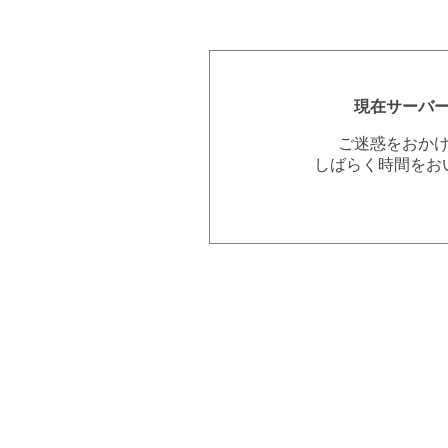
現在サーバ
ご迷惑をおか
しばらく時間をお