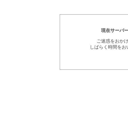
現在サーバ
ご迷惑をおか
しばらく時間をお