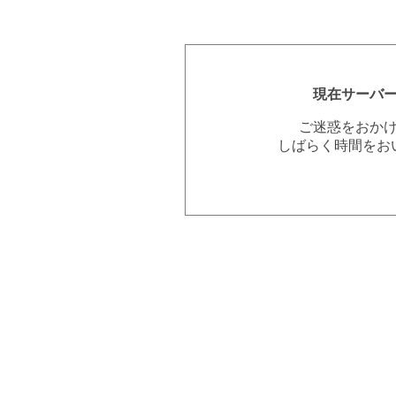
現在サーバ
ご迷惑をおか
しばらく時間をお