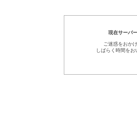
現在サーバ
ご迷惑をおか
しばらく時間をお