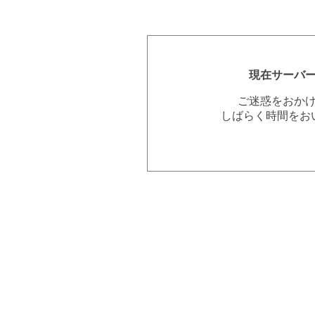
現在サーバ
ご迷惑をおか
しばらく時間をお