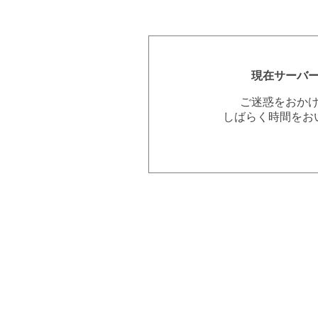
現在サーバ
ご迷惑をおか
しばらく時間をお