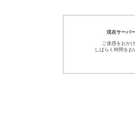
現在サーバ
ご迷惑をおか
しばらく時間をお