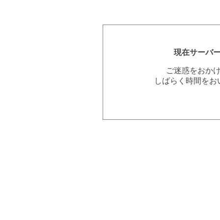
現在サーバ
ご迷惑をおか
しばらく時間をお