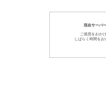
現在サーバ
ご迷惑をおか
しばらく時間をお