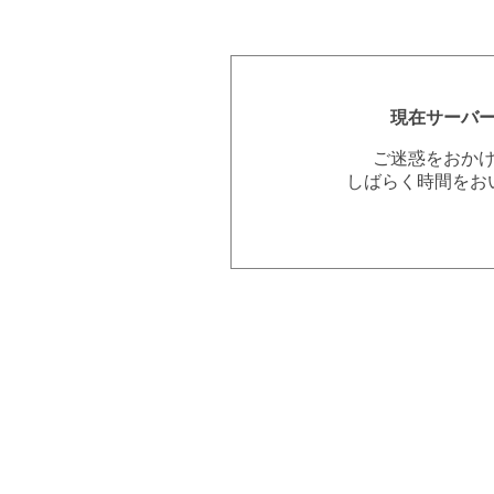
現在サーバ
ご迷惑をおか
しばらく時間をお