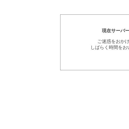
現在サーバ
ご迷惑をおか
しばらく時間をお