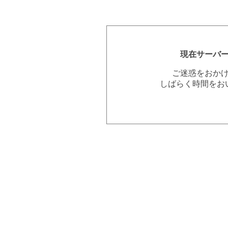
現在サーバ
ご迷惑をおか
しばらく時間をお