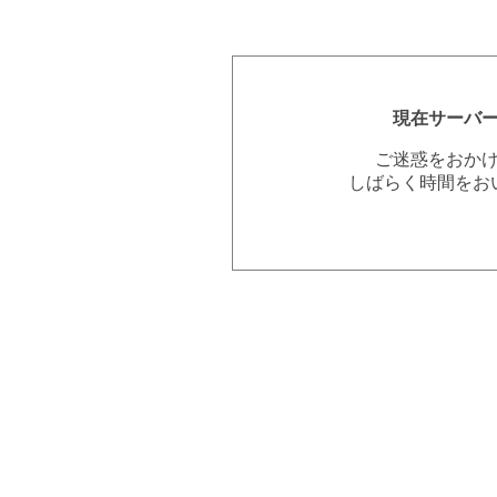
現在サーバ
ご迷惑をおか
しばらく時間をお