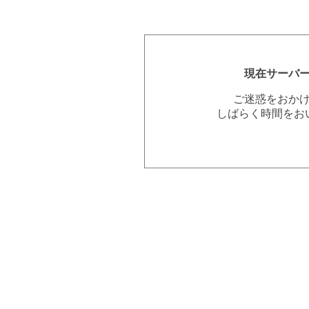
現在サーバ
ご迷惑をおか
しばらく時間をお