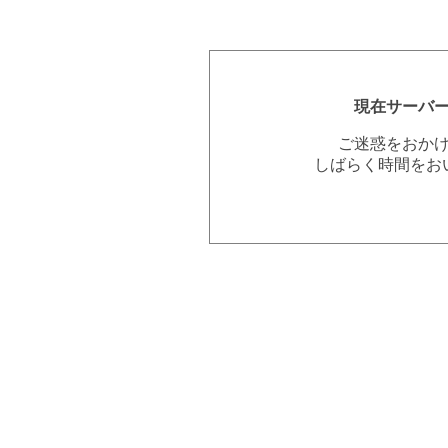
現在サーバ
ご迷惑をおか
しばらく時間をお